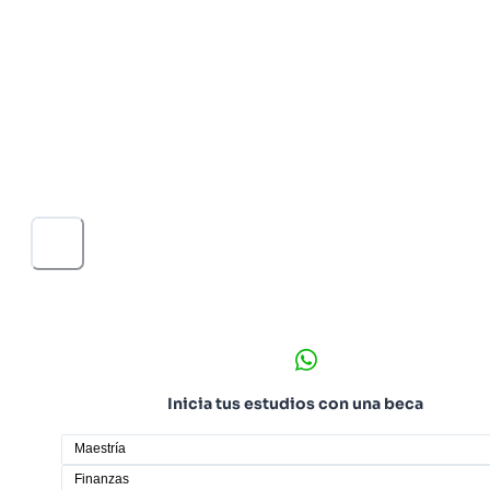
Además, desarrollarás habilidades en el manejo de los
instrumentos financieros que generan valor para las
organizaciones, así como la capacidad de diseñar
estrategias acordes a las demandas de un mundo
globalizado y tecnológico. También aprenderás a
equilibrar la medición de riesgos y rendimiento a travé
herramientas financieras avanzadas.
Inicia tus estudios con una beca