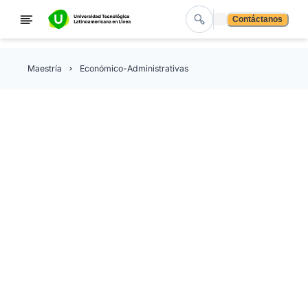
Contáctanos
Maestría
Económico-Administrativas
Maestría en Finanzas
Prepárate para convertirte en un experto financiero con
nuestra maestría en Finanzas, diseñada a partir de un
programa actualizado e innovador orientado a los desa
diarios del campo financiero, tanto a nivel local como
internacional. Aprenderás sobre el funcionamiento y
operatividad de los mercados y las bolsas de valores, 
sabrás cómo utilizar herramientas de cálculo y análisis
para aprovechar al máximo tus conocimientos.