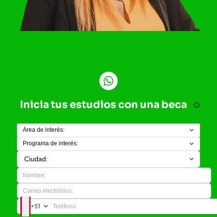
Inicia tus estudios con una beca
+51