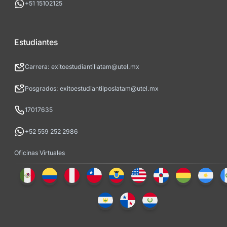
+51 15102125
Estudiantes
Carrera: exitoestudiantillatam@utel.mx
Posgrados: exitoestudiantilposlatam@utel.mx
17017635
+52 559 252 2986
Oficinas Virtuales