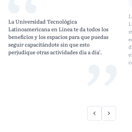
L
La Universidad Tecnológica
L
Latinoamericana en Línea te da todos los
m
beneficios y los espacios para que puedas
e
seguir capacitándote sin que esto
d
perjudique otras actividades día a día’.
e
c