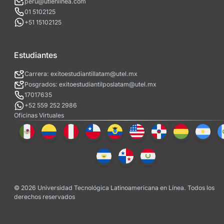
peru@utlenlinea.com
01 5102125
+51 15102125
Estudiantes
Carrera: exitoestudiantillatam@utel.mx
Posgrados: exitoestudiantilposlatam@utel.mx
17017635
+52 559 252 2986
Oficinas Virtuales
© 2026 Universidad Tecnológica Latinoamericana en Línea. Todos los
derechos reservados