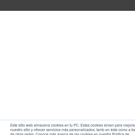
Este sitio web almacena cookies en tu PC. Estas cookies sirven para mejora
nuestro sitio y ofrecer servicios más personalizados, tanto en éste como a tr
de otras redes. Conoce más acerca de las cookies en nuestra Política de