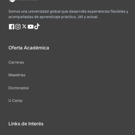
acreditación internacional, que opera en
más de 70 países. Es reconocida en el Reino
Somos una universidad global que desarrolla experiencias flexibles y
Unido por UKVI - UK Visas and Immigration
acompañadas de aprendizaje práctico, útil y actual.
(parte del Ministerio del Interior del Gobierno
del Reino Unido), se rige bajo la norma ISO
9001:2015 (Quality Management Systems) y
es Miembro de Pleno Derecho de la
International Network for Quality Assurance
Oferta Académica
Agencies in Higher Education (INQAAHE),
miembro de la British Quality Foundation
Carreras
(BWF), miembro de la International Schools
Association (ISA) y miembro institucional de
Maestrías
la European Distance and E-Learning
Network (EDEN).
Doctorados
U Camp
Links de Interés