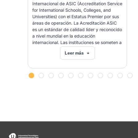
Internacional de ASIC (Accreditation Service
for International Schools, Colleges, and
Universities) con el Estatus Premier por sus
áreas de operación. La Acreditación ASIC
es un estándar de calidad líder y reconocido
a nivel mundial en la educación
internacional. Las instituciones se someten a
un proceso de evaluación externa imparcial
Leer más
e independiente para confirmar que su
oferta cumple con rigurosos estándares
aceptados internacionalmente, abarcando
todo el espectro de su administración,
gobierno y oferta educativa. Obtener la
Acreditación ASIC demuestra a los
estudiantes y partes interesadas que una
institución es un proveedor de educación de
alta calidad, que ofrece experiencias
educativas seguras y gratificantes, y que
está comprometida con la mejora continua
en todas sus operaciones. Sobre ASIC: ASIC
es una de las principales agencias de