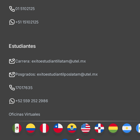
01 5102125
+51 15102125
Estudiantes
Carrera: exitoestudiantillatam@utel.mx
Posgrados: exitoestudiantilposlatam@utel.mx
17017635
+52 559 252 2986
Oficinas Virtuales