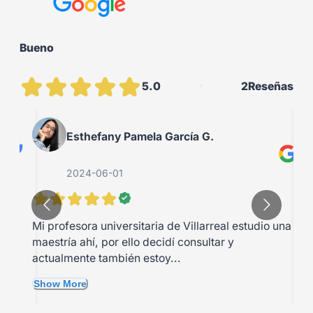
Bueno
5.0
2
Reseñas
Esthefany Pamela García G.
2024-06-01
ue
A
Mi profesora universitaria de Villarreal estudio una
la
m
maestría ahí, por ello decidí consultar y
d
actualmente también estoy...
S
Show More