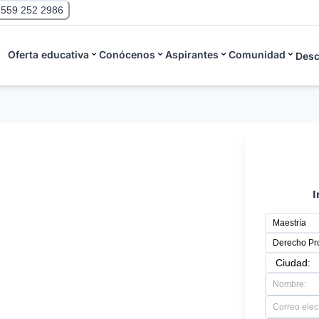
 559 252 2986
Oferta educativa
Conócenos
Aspirantes
Comunidad
Desc
echo Procesal
I
tacar en procesos orales, desde la
de sentencias, garantizando justicia