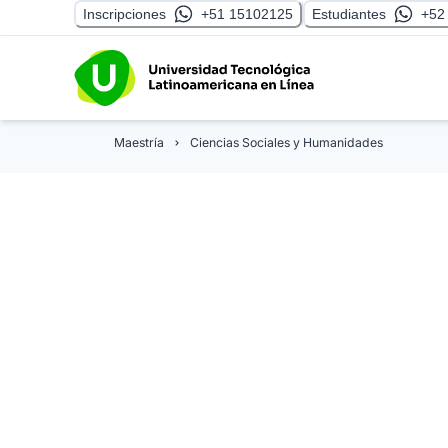
Inscripciones
+51 15102125
Estudiantes
+52
Maestría
Ciencias Sociales y Humanidades
Maestría en Der
y Juicios Orales
Desarrolla las competencias clave para des
presentación de pruebas hasta la ejecución 