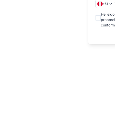
+51
s humanos. Especialízate en técnicas
desempeñarte en el ámbito legal con
He leído
ante procesos basados en la normativa
proporci
conforme