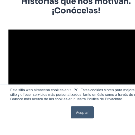
Historias que nos motivan.
¡Conócelas!
Este sitio web almacena cookies en tu PC. Estas cookies sirven para mejora
sitio y ofrecer servicios más personalizados, tanto en éste como a través de 
Conoce más acerca de las cookies en nuestra Política de Privacidad.
Aceptar
WhatsApp
Llamar
1
2
3
...
13