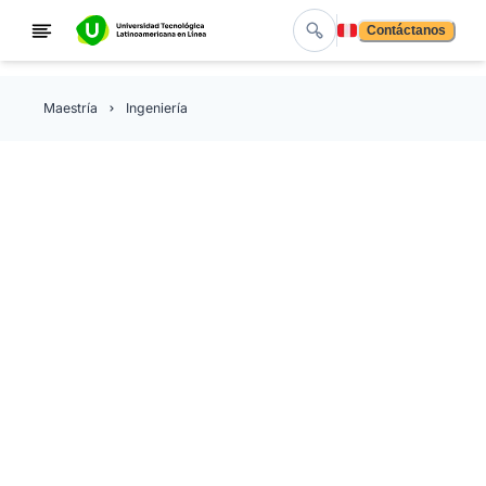
Contáctanos
Maestría
Ingeniería
Maestría en Desarrollo de
Videojuegos y Realidad
Extendida
Con la Maestría en Desarrollo de Videojuegos y Realid
Extendida de la Universidad Tecnológica Latinoameric
en Línea, con validez oficial SEP, fortaleces tu capacid
para desarrollar proyectos interactivos de alto nivel en
entornos digitales inmersivos. Este programa te prepar