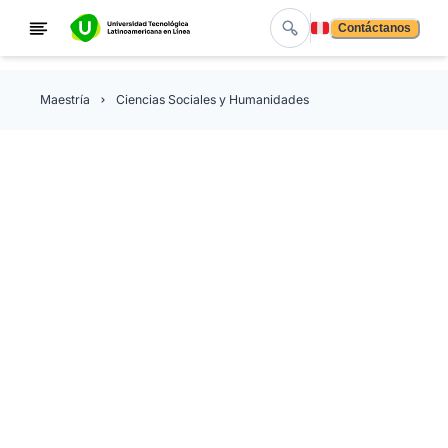
Contáctanos
Maestría
Ciencias Sociales y Humanidades
Maestría en Educación
Inteligente y Diseño
Instruccional con
Inteligencia Artificial
Con la Maestría en Educación Inteligente y Diseño
Instruccional con Inteligencia Artificial de la Universida
Tecnológica Latinoamericana en Línea, con validez ofic