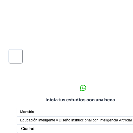
SEP, fortaleces tu capacidad para gestionar entornos
educativos inteligentes basados en datos y tecnologías
emergentes. Este programa te prepara para transforma
procesos de enseñanza y aprendizaje mediante
metodologías de diseño instruccional adaptativo
integrando criterios éticos, inclusivos y orientados a la
mejora continua.
Inicia tus estudios con una beca