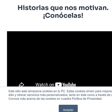
Historias que nos motivan.
¡Conócelas!
Este sitio web almacena cookies en tu PC. Estas cookies sirven para mejora
sitio y ofrecer servicios más personalizados, tanto en éste como a través de 
Conoce más acerca de las cookies en nuestra Política de Privacidad.
1
2
3
...
13
Aceptar
WhatsApp
Llamar