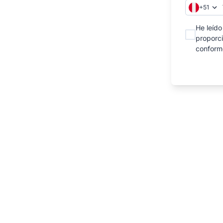
+51
vidades y ofreciendo servicios que
n la población, a través del diseño e
He leído
en la innovación constante y mejora
proporci
conforme
ico y socialmente responsable.