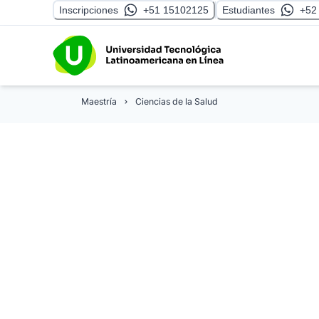
Inscripciones
+51 15102125
Estudiantes
+52
Maestría
Ciencias de la Salud
Maestría en Ges
de Institucione
Demuestra tu dominio dirigiendo, gestionan
eficientemente instituciones públicas o pr