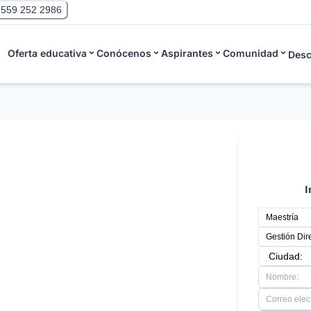
 559 252 2986
Oferta educativa
Conócenos
Aspirantes
Comunidad
Desc
tión Directiva
I
s en Salud
do y administrando eficaz y
ivadas de salud, tomando decisiones