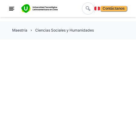
Contáctanos
Maestría
Ciencias Sociales y Humanidades
Maestría en Innovación
Educativa y Diseño
Instruccional
Con la Maestría en Innovación Educativa y Diseño
Instruccional de Utel Universidad, con validez oficial S
diseñarás experiencias de aprendizaje innovadoras
mediante el uso estratégico de tecnología, metodologí
activas y diseño instruccional basado en evidencia. Est