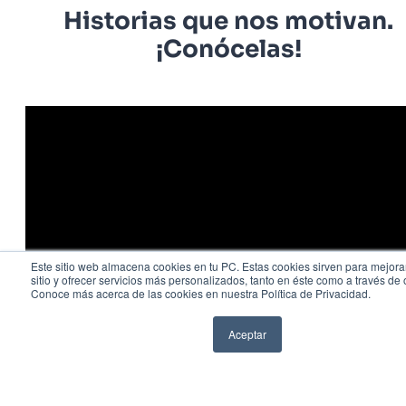
Historias que nos motivan.
¡Conócelas!
Este sitio web almacena cookies en tu PC. Estas cookies sirven para mejora
sitio y ofrecer servicios más personalizados, tanto en éste como a través de 
Conoce más acerca de las cookies en nuestra Política de Privacidad.
Aceptar
WhatsApp
Llamar
1
2
3
...
13