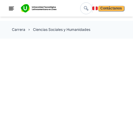
Contáctanos
Carrera
Ciencias Sociales y Humanidades
Carrera en Comunicación
Lleva al máximo tu capacidad creativa, de liderazgo,
dominio del lenguaje verbal y no verbal, tu sentido de
innovación y tu hambre de aprendizaje continuo con es
carrera que te impulsará a realizar diversos procesos y
análisis para poder crear y transmitir un mensaje que s
recibido de la manera adecuada.
Trabajarás tu pensamiento crítico, creativo y analítico 