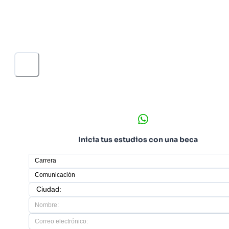
saber cómo, cuándo y a quién comunicar. También
contarás con todas las herramientas para desarrollar
estrategias integrales de comunicación para alcanzar l
objetivos propuestos.
Inicia tus estudios con una beca